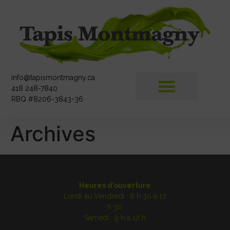
info@tapismontmagny.ca
418 248-7840
RBQ #8206-3843-36
Archives
Heures d’ouverture
Lundi au Vendredi : 8 h 30 à 17
h 30
Samedi : 9 h à 12 h