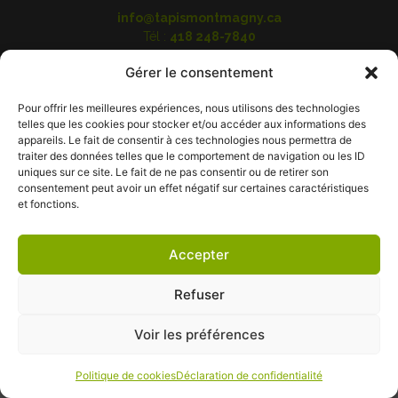
info@tapismontmagny.ca
Tél :
418 248-7840
391, boulevard Taché Est
Gérer le consentement
Montmagny (Québec) G5V 1E3
Pour offrir les meilleures expériences, nous utilisons des technologies
telles que les cookies pour stocker et/ou accéder aux informations des
appareils. Le fait de consentir à ces technologies nous permettra de
traiter des données telles que le comportement de navigation ou les ID
uniques sur ce site. Le fait de ne pas consentir ou de retirer son
consentement peut avoir un effet négatif sur certaines caractéristiques
Conditions générales
|
Déclaration de confidentialité
|
et fonctions.
Politique de cookies
©2026 Tapis Montmagny | Tous droits réservés
Accepter
Refuser
Voir les préférences
Politique de cookies
Déclaration de confidentialité