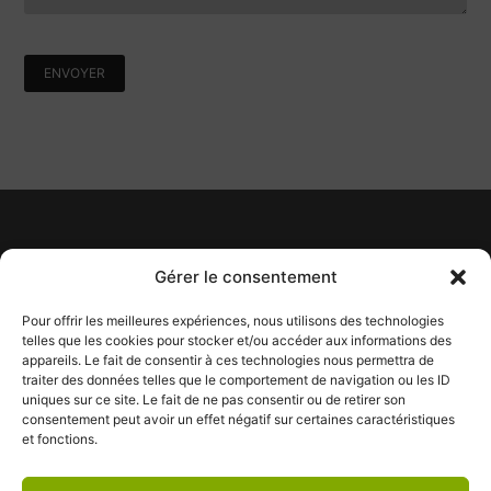
Heures d’ouverture
Gérer le consentement
Lundi au Vendredi : 8 h 30 à 17
h 30
Pour offrir les meilleures expériences, nous utilisons des technologies
Samedi : 9 h à 12 h
telles que les cookies pour stocker et/ou accéder aux informations des
appareils. Le fait de consentir à ces technologies nous permettra de
info@tapismontmagny.ca
traiter des données telles que le comportement de navigation ou les ID
Tél :
418 248-7840
uniques sur ce site. Le fait de ne pas consentir ou de retirer son
consentement peut avoir un effet négatif sur certaines caractéristiques
391, boulevard Taché Est
et fonctions.
Montmagny (Québec) G5V 1E3