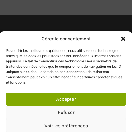
Heures d’ouverture
Gérer le consentement
Lundi au Vendredi : 8 h 30 à 17
h 30
Pour offrir les meilleures expériences, nous utilisons des technologies
Samedi : 9 h à 12 h
telles que les cookies pour stocker et/ou accéder aux informations des
appareils. Le fait de consentir à ces technologies nous permettra de
info@tapismontmagny.ca
traiter des données telles que le comportement de navigation ou les ID
Tél :
418 248-7840
uniques sur ce site. Le fait de ne pas consentir ou de retirer son
consentement peut avoir un effet négatif sur certaines caractéristiques
391, boulevard Taché Est
et fonctions.
Montmagny (Québec) G5V 1E3
Accepter
Refuser
Voir les préférences
Conditions générales
|
Déclaration de confidentialité
|
Politique de cookies