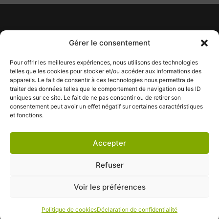
Heures d’ouverture
Gérer le consentement
Lundi au Vendredi : 8 h 30 à 17
h 30
Pour offrir les meilleures expériences, nous utilisons des technologies
Samedi : 9 h à 12 h
telles que les cookies pour stocker et/ou accéder aux informations des
appareils. Le fait de consentir à ces technologies nous permettra de
info@tapismontmagny.ca
traiter des données telles que le comportement de navigation ou les ID
Tél :
418 248-7840
uniques sur ce site. Le fait de ne pas consentir ou de retirer son
consentement peut avoir un effet négatif sur certaines caractéristiques
391, boulevard Taché Est
et fonctions.
Montmagny (Québec) G5V 1E3
Accepter
Refuser
Voir les préférences
Conditions générales
|
Déclaration de confidentialité
|
Politique de cookies
©2026 Tapis Montmagny | Tous droits réservés
Politique de cookies
Déclaration de confidentialité